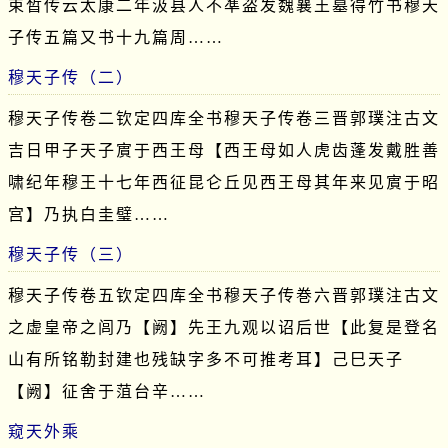
束晳传云太康二年汲县人不凖盗发魏襄王墓得竹书穆天
子传五篇又书十九篇周……
穆天子传（二）
穆天子传卷二钦定四库全书穆天子传卷三晋郭璞注古文
吉日甲子天子賔于西王母【西王母如人虎齿蓬发戴胜善
啸纪年穆王十七年西征昆仑丘见西王母其年来见賔于昭
宫】乃执白圭璧……
穆天子传（三）
穆天子传卷五钦定四库全书穆天子传巻六晋郭璞注古文
之虚皇帝之闾乃【阙】先王九观以诏后世【此复是登名
山有所铭勒封建也残缺字多不可推考耳】己巳天子
【阙】征舍于菹台辛……
窥天外乘