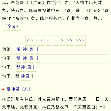
耳，吾能瘳（《广记》作“疗”）之。”因袖中出药数
丸，使吞之。既而复视袖中曰：“讶，赚（《广记》“讶
赚”作“嘻误”）矣，此辟谷药也，自此当不食，然...
（全文）
<<<
<<
<
－
>
>>
>>>
词组：
稽
神
录
十
句子：
稽
神
录
十
句子：
稽神
录十
句子：稽
神录
十
稽神录（八）
林氏汀州有林氏，其先尝为郡守，罢任家居。一日，天
忽雨钱，充积其家。林氏乃整衣冠，仰天而祝曰：“非