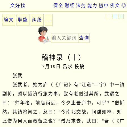
文好找
保全
财经
法务
能力
初中
佛文
◎
编文
职能
纠纷
…
稽神录（十）
7月19日 吕求 投稿
　　张武

　　张武者，始为庐（《广记》有“江道”二字）中一镇
副将，颇以拯济行旅为事。尝有老僧过其所，武谓之
曰：“师年老，前店尚远，今夕止吾庐中，可乎？”僧忻
然。其镇将闻之，怒曰：“今南北交战，间谍如林，知
此僧为何人而敢留之也？”僧乃求去，武曰：“吾（《广