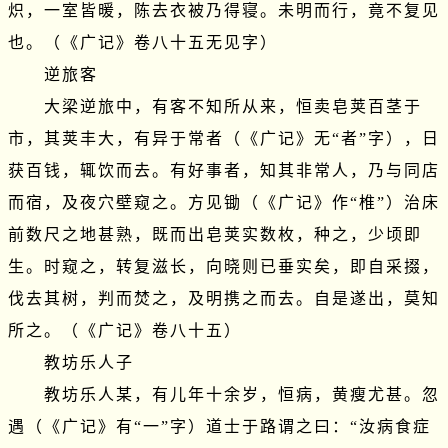
炽，一室皆暖，陈去衣被乃得寝。未明而行，竟不复见
也。（《广记》卷八十五无见字）

　　逆旅客

　　大梁逆旅中，有客不知所从来，恒卖皂荚百茎于
市，其荚丰大，有异于常者（《广记》无“者”字），日
获百钱，辄饮而去。有好事者，知其非常人，乃与同店
而宿，及夜穴壁窥之。方见锄（《广记》作“椎”）治床
前数尺之地甚熟，既而出皂荚实数枚，种之，少顷即
生。时窥之，转复滋长，向晓则已垂实矣，即自采掇，
伐去其树，判而焚之，及明携之而去。自是遂出，莫知
所之。（《广记》卷八十五）

　　教坊乐人子

　　教坊乐人某，有儿年十余岁，恒病，黄瘦尤甚。忽
遇（《广记》有“一”字）道士于路谓之曰：“汝病食症