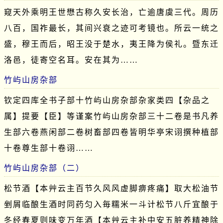
窥天外乘明王世懋古称久安长治，亡逾唐虞三代。周历
八百，国祚最长，其间兴衰之迹可考镜也。所云一统之
盛，穆王而后，昭王没于楚水，夷王降为侯礼。暨东迁
洛邑，徒寄空名耳。安在其为……
竹屿山房杂部
钦定四库全书子部十竹屿山房杂部杂家类四【杂品之
属】提要【臣】等谨案竹屿山房杂部三十二卷是书凡养
生部六卷燕闲部二卷树畜部四卷皆明华亭宋诩撰种植部
十卷尊生部十卷诩……
竹屿山房杂部（二）
松节酒【本艸云主百节久风风虚脚痹疼痛】取大松油节
剉屑临酿生酒时同药匀入毎糯米一斗计松节八斤宜酿于
冬经春夏则味变万年酒【本艸云主补中安五脏养精神除