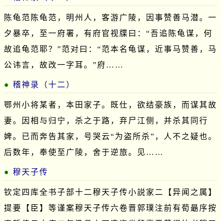
陈龟范陈龟范，明州人，客游广陵，因事赞善马潜。一
夕暴卒，至一府署，有府官视牒曰：“吾追陈龟谋，何
故追龟范耶？”范对曰：“范本名龟谋，近事马赞善，马
公讳言，故改一字耳。”府……
稽神录（十二）
鄂州小将某者，本田家子。既仕，欲结豪族，而谋其故
妻。因相与归宁，杀之于路，弃尸江侧，并杀其同行
婢。已而奔告其家，号哭云“为盗所杀”，人不之疑也。
后数年，奉使至广陵，舍于逆旅。见……
穆天子传
钦定四库全书子部十二穆天子传小説家二【异闻之属】
提要【臣】等谨案穆天子传六卷晋郭璞注前有荀朂序按