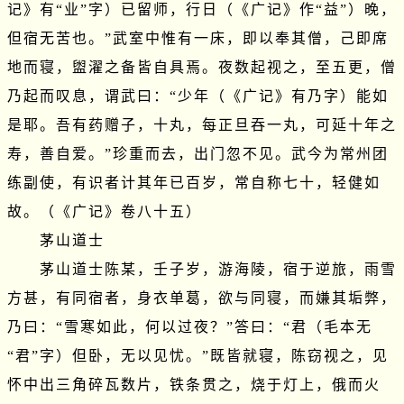
记》有“业”字）已留师，行日（《广记》作“益”）晚，
但宿无苦也。”武室中惟有一床，即以奉其僧，己即席
地而寝，盥濯之备皆自具焉。夜数起视之，至五更，僧
乃起而叹息，谓武曰：“少年（《广记》有乃字）能如
是耶。吾有药赠子，十丸，每正旦吞一丸，可延十年之
寿，善自爱。”珍重而去，出门忽不见。武今为常州团
练副使，有识者计其年已百岁，常自称七十，轻健如
故。（《广记》卷八十五）

　　茅山道士

　　茅山道士陈某，壬子岁，游海陵，宿于逆旅，雨雪
方甚，有同宿者，身衣单葛，欲与同寝，而嫌其垢弊，
乃曰：“雪寒如此，何以过夜？”答曰：“君（毛本无
“君”字）但卧，无以见忧。”既皆就寝，陈窃视之，见
怀中出三角碎瓦数片，铁条贯之，烧于灯上，俄而火