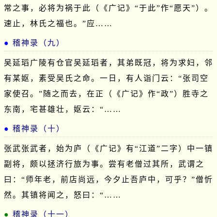
常之事，必将为祸于此（《广记》“于此”作“愿天”）。
速止，林氏之福也。”应……
稽神录（九）
吴延瑫广陵有仓官吴延瑫者，其弟既冠，将为求妇，邻
有某妪，素受吴氏之命。一日，有人诣门云：“张司空
家使召。”随之而去，在正（《广记》作“政”）胜寺之
东南，宅甚雄壮，妪云：“……
稽神录（十）
张武张武者，始为庐（《广记》有“江道”二字）中一镇
副将，颇以拯济行旅为事。尝有老僧过其所，武谓之
曰：“师年老，前店尚远，今夕止吾庐中，可乎？”僧忻
然。其镇将闻之，怒曰：“……
稽神录（十一）