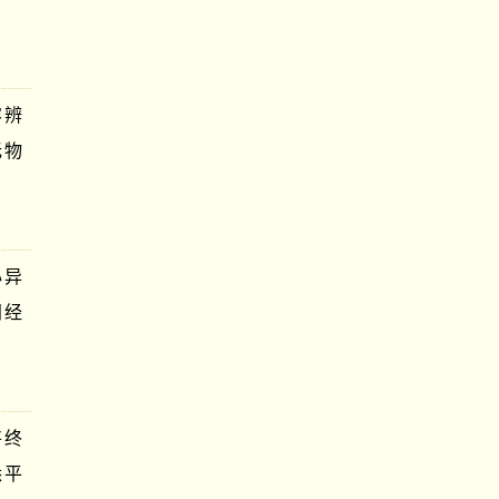
容辨
无物
心异
闻经
将终
悉平