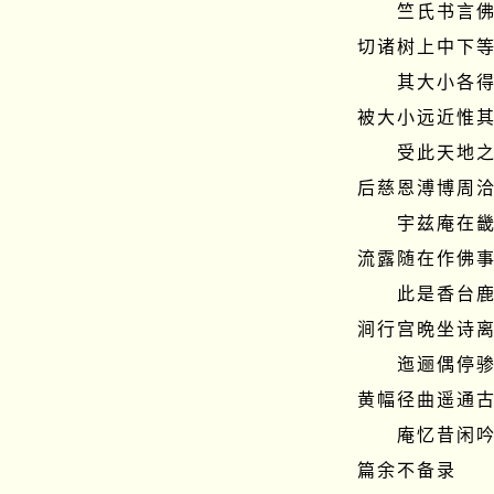
　　竺氏书言
切诸树上中下等
　　其大小各
被大小远近惟其
　　受此天地
后慈恩溥博周洽
　　宇兹庵在
流露随在作佛事
　　此是香台
涧行宫晩坐诗离
　　迤逦偶停
黄幅径曲遥通古
　　庵忆昔闲
篇余不备录
