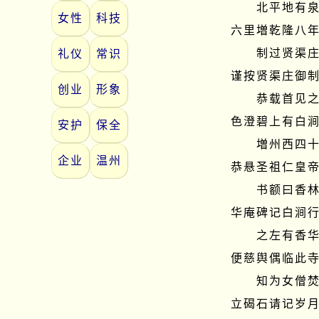
　　北平地有
女性
科技
六里増乾隆八年
　　制过贤渠
礼仪
常识
谨按贤渠庄御制
创业
形象
　　恭载首见
色澄碧上有白涧
安护
保全
　　増州西四
企业
温州
恭悬圣祖仁皇帝
　　书额曰香
华庵碑记白涧行
　　之左有香
便慈舆偶临此寺
　　知为女僧
立碣石请记岁月