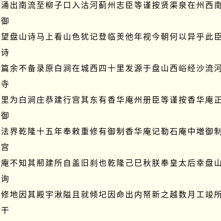
泉涌出南流至柳子口入沽河蓟州志臣等谨按贤渠泉在州西
御

庄望盘山诗马上看山色犹记登临羙他年视今朝何以异乎此
诗

之篇余不备录原白涧在城西四十里发源于盘山西峪经沙流
寺

十里为白涧庄恭建行宫其东有香华庵州册臣等谨按香华庵
御

林法界乾隆十五年奉敕重修有御制香华庵记勒石庵中増御
宫

华庵不知其剏建所自盖旧刹也乾隆己巳秋朕奉皇太后幸盘
询

焚修地因其殿宇湫隘且就倾圮因命出内帑新之越数月工竣
干
