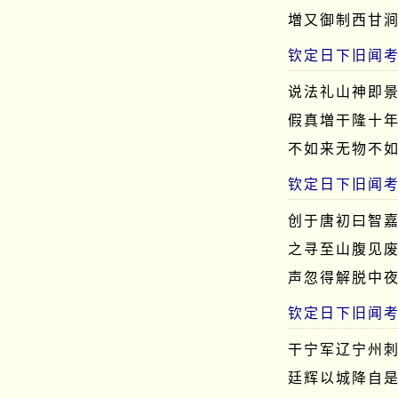
増又御制西甘
钦定日下旧闻
说法礼山神即
假真増干隆十
不如来无物不
钦定日下旧闻
创于唐初曰智
之寻至山腹见
声忽得解脱中
钦定日下旧闻
干宁军辽宁州
廷辉以城降自