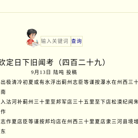
钦定日下旧闻考（四百二十九）
9月13日 陆吨 投稿
窦出极清冷初夏或有氷浮出蓟州志臣等谨按瀑水在州西三
南

泉入沽河补蓟州三十里至邦军店三十五里至下店松漠纪闻
作

今志作夏店臣等谨按邦均店在州西三十里夏店隶三河县境
东
