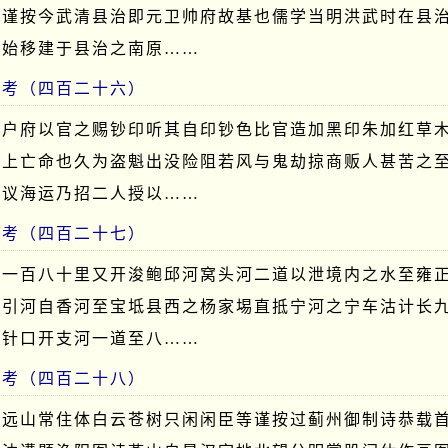
等谨按今武清县治即元卫帅府故基也儒学当明洪武时在县
年始移建于县治之南原……
闻考（四百二十六）
万户府以官之赐钞印听其自印钞色比官造加黑印朱加红草
海上亡命也久为盗魁出没险阻若风与鬼劫掠商贩人甚苦之
建议海运乃招二人授以……
闻考（四百二十七）
长一百八十里又开浚鲍邱河窝头河二道以泄境内之水至雍
湾引河自香河至宝坻县西之杨家埸直抵宁河之宁车沽计长
绣针口开支河一道至八……
闻考（四百二十八）
外远山常住体白云苍树只闲闲臣等谨按过蓟州御制诗恭载