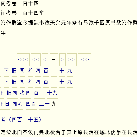
闻考卷一百十四

闻考卷一百十四举

书讹作群盗今据魏书改天兴元年条有马数千匹原书数讹作
年

<<<
<<
<
－
>
>>
>>>
日
下
旧
闻
考
四
百
二
十
九
日
下
旧
闻
考
四
百
二
十
九
下
旧闻
考四
百二
十九
下旧
闻考
四百
二十
九
闻考（四百二十五）
曰定澄北面不设门建北极台于其上原县治在城北儒学在县