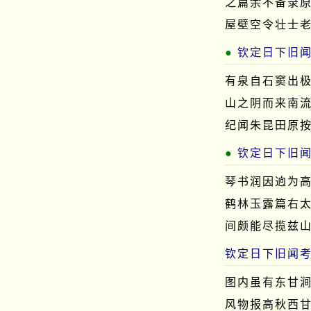
之篇余不备录
屋壁空令壮士
钦定日下旧
有泉自石窦出
山之阴而来南
纪闻朱昆田原
钦定日下旧
琴书润因逈为
鹤林玉露篇右
间颇能尽揽兹
钦定日下旧闻
图内虽有东甘
风物报高秋西