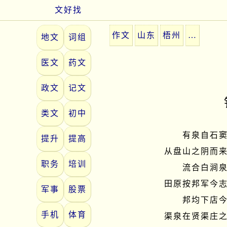
文好找
作文
山东
梧州
…
地文
词组
医文
药文
政文
记文
类文
初中
　　有泉自石
提升
提高
从盘山之阴而来
职务
培训
　　流合白涧
田原按邦军今志
军事
股票
　　邦均下店
手机
体育
渠泉在贤渠庄之