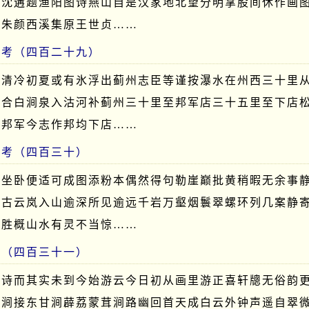
原沈遘题渔阳图诗燕山自是汉家地北望分明掌股间休作画
老朱颜西溪集原王世贞……
闻考（四百二十九）
极清冷初夏或有氷浮出蓟州志臣等谨按瀑水在州西三十里
流合白涧泉入沽河补蓟州三十里至邦军店三十五里至下店
按邦军今志作邦均下店……
闻考（四百三十）
高坐卧便适可成图添粉本偶然得句勒崖巅批黄稍暇无余事
太古云岚入山逾深所见逾远千岩万壑烟鬟翠螺环列几案静
山胜概山水有灵不当惊……
考（四百三十一）
涧诗而其实未到今始游云今日初从画里游正喜轩牕无俗韵
甘涧接东甘涧薜荔蒙茸涧路幽回首天成白云外钟声遥自翠