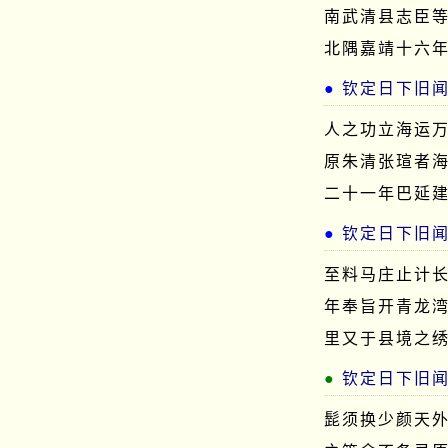
南武清县志臣
北隅嘉靖十六
钦定日下旧
人之功立海运
原朱清张瑄者
二十一年巴延
钦定日下旧
至料马庄止计
年奉旨开青龙
里又于县境之
钦定日下旧
髭须换少颜天