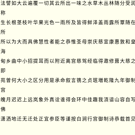
佛法譬如大云遍覆一切其云所出一味之水草木丛林随分受
称

得生长根茎枝叶华果光色一雨所及皆得鲜泽盖雨露所覃随
所

之所以为大而具佛慧性者能之恭惟圣母崇庆慈宣康惠敦和
海

畿甸乡曲中小招提耳而以附近离宫慈驾经临得邀修葺大慈
即

鹿苑曽何大小之区分用是承命叙言镌之贞珉増乾隆九年御
宫

骖魄月迟迟上远岚象外真诠谁得会环中佳趣我湏谙山容自
佛

吟潇洒地迁无迁处正宜参臣等谨按白涧行宫御制诗恭载首