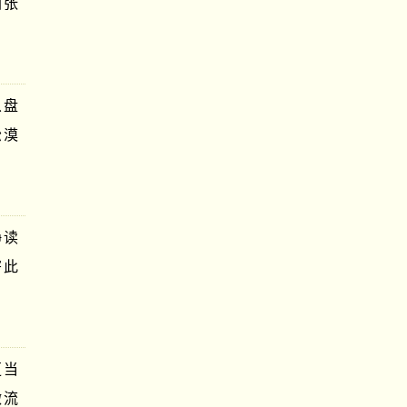
图张
从盘
松漠
静读
寄此
更当
微流