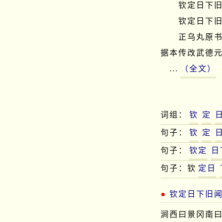
　　钦定日下旧
　　钦定日下旧
　　正乌丸原
据本传改武德元
　...
（全文）
词组：
钦
定
句子：
钦
定
句子：
钦定
日
句子：钦
定日
钦定日下旧
涧西曰景冈南