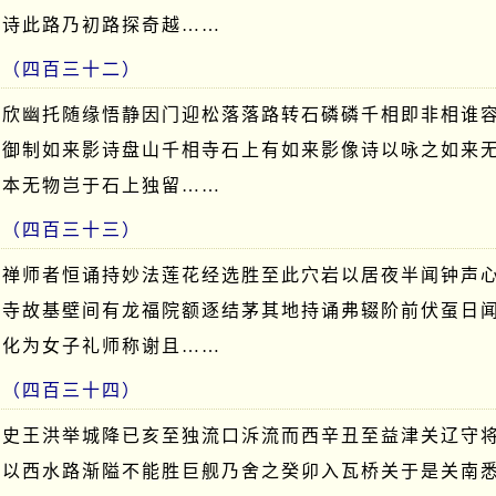
涧诗此路乃初路探奇越……
考（四百三十二）
景欣幽托随缘悟静因门迎松落落路转石磷磷千相即非相谁
年御制如来影诗盘山千相寺石上有如来影像诗以咏之如来
如本无物岂于石上独留……
考（四百三十三）
嘉禅师者恒诵持妙法莲花经选胜至此穴岩以居夜半闻钟声
废寺故基壁间有龙福院额逐结茅其地持诵弗辍阶前伏虿日
夜化为女子礼师称谢且……
考（四百三十四）
刺史王洪举城降已亥至独流口泝流而西辛丑至益津关辽守
是以西水路渐隘不能胜巨舰乃舍之癸卯入瓦桥关于是关南