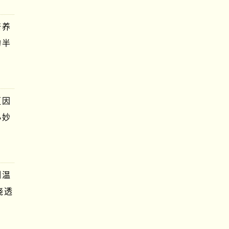
培养
的半
更因
小妙
制温
浇透