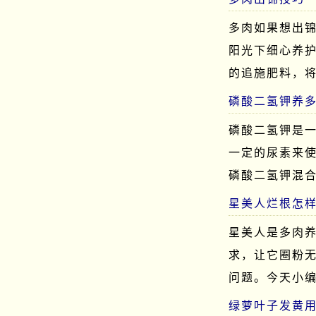
多肉如果想出
阳光下细心养
的追施肥料，
磷酸二氢钾养
磷酸二氢钾是
一定的尿素来使
磷酸二氢钾混
星美人烂根怎
星美人是多肉
求，让它圈粉
问题。今天小
绿萝叶子发黄