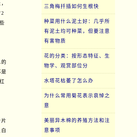
长，
三角梅扦插如何生根快
2
种菜用什么泥土好：几乎所
些
有泥土均可种菜，但要注意
有害物质
花的分类：按形态特征、生
见的
物学、观赏部位分
都是
水塔花枯萎了怎么办
红
为什么常用菊花表示哀悼之
意
美丽异木棉的养殖方法和注
叶片
意事项
呈白