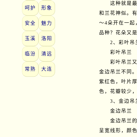
　　这种就是
呵护
形象
和兰花神似。
～4朵开在一起
安全
魅力
品种？花朵又是
玉溪
洛阳
　　2、彩叶吊兰
　　彩叶吊兰

临汾
清远
　　彩叶吊兰
常熟
大连
金边吊兰不同
紫红色，叶片厚
色，花瓣较少，
　　3、金边吊兰
　　金边吊兰

　　金边吊兰
呈宽线形，颜