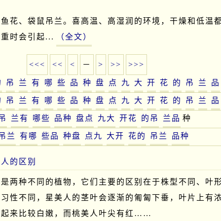
金鱼花、袋鼠吊兰。喜高温、高湿润的环境，干燥和低温
重时会引起...
（全文）
<<<
<<
<
－
>
>>
>>>
的
吊
兰
有
哪
些
品
种
盘
点
九
大
开
花
的
吊
兰
品
的
吊
兰
有
哪
些
品
种
盘
点
九
大
开
花
的
吊
兰
品
吊
兰有
哪些
品种
盘点
九大
开花
的吊
兰品
种
吊兰
有哪
些品
种盘
点九
大开
花的
吊兰
品种
美人的区别
人是两种不同的植物，它们主要的区别在于株型不同、叶
、习性不同，星美人的茎叶会逐渐的匍匐下垂，叶片上有
看起来比较白嫩，而桃美人叶尖有红……