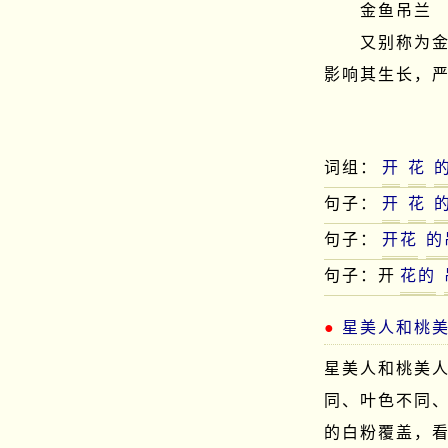
　　金鱼吊兰

　　又别称为
影响其生长，严
词组：
开
花
句子：
开
花
句子：
开花
的
句子：开
花的
星美人和桃
星美人和桃美
同、叶色不同
的白粉覆盖，