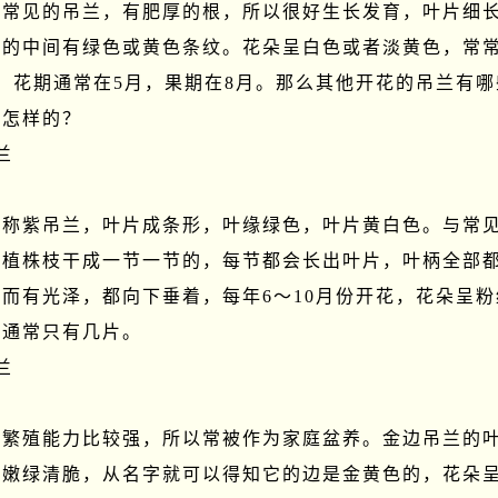
最常见的吊兰，有肥厚的根，所以很好生长发育，叶片细
有的中间有绿色或黄色条纹。花朵呈白色或者淡黄色，常常
，花期通常在5月，果期在8月。那么其他开花的吊兰有哪
怎样的？



又称紫吊兰，叶片成条形，叶缘绿色，叶片黄白色。与常
。植株枝干成一节一节的，每节都会长出叶片，叶柄全部
而有光泽，都向下垂着，每年6～10月份开花，花朵呈粉
通常只有几片。



的繁殖能力比较强，所以常被作为家庭盆养。金边吊兰的
色嫩绿清脆，从名字就可以得知它的边是金黄色的，花朵