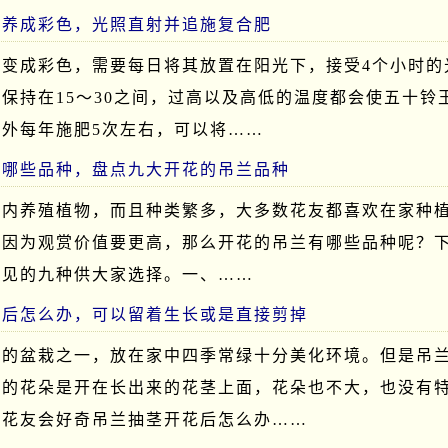
么养成彩色，光照直射并追施复合肥
玉变成彩色，需要每日将其放置在阳光下，接受4个小时的
保持在15～30之间，过高以及高低的温度都会使五十铃
外每年施肥5次左右，可以将……
有哪些品种，盘点九大开花的吊兰品种
室内养殖植物，而且种类繁多，大多数花友都喜欢在家种
，因为观赏价值要更高，那么开花的吊兰有哪些品种呢？
常见的九种供大家选择。一、……
花后怎么办，可以留着生长或是直接剪掉
的的盆栽之一，放在家中四季常绿十分美化环境。但是吊
它的花朵是开在长出来的花茎上面，花朵也不大，也没有
多花友会好奇吊兰抽茎开花后怎么办……