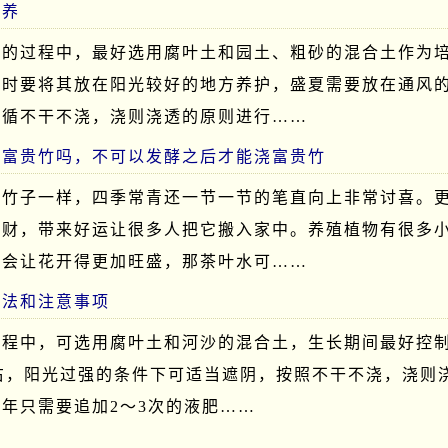
么养
神的过程中，最好选用腐叶土和园土、粗砂的混合土作为
护时要将其放在阳光较好的地方养护，盛夏需要放在通风
遵循不干不浇，浇则浇透的原则进行……
浇富贵竹吗，不可以发酵之后才能浇富贵竹
像竹子一样，四季常青还一节一节的笔直向上非常讨喜。
招财，带来好运让很多人把它搬入家中。养殖植物有很多
就会让花开得更加旺盛，那茶叶水可……
方法和注意事项
过程中，可选用腐叶土和河沙的混合土，生长期间最好控
左右，阳光过强的条件下可适当遮阴，按照不干不浇，浇则
年只需要追加2～3次的液肥……