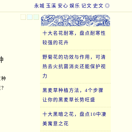
永城
玉溪
安心
娱乐
记文
史文
◎
十大名花耐寒，盘点耐寒性
较强的花卉
野菊花的功效与作用，可清
种
热去火抗菌消炎还能保护视
力
家种
呢？
黑麦草种植方法，4个步骤
让你的黑麦草长势旺盛
十大黑暗之花，盘点10中凄
美寓意之花