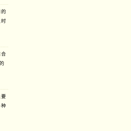
和的
及时
结合
的
长要
各种