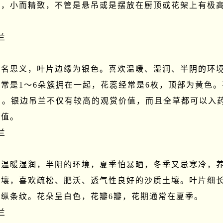
色，小而精致，不管是悬吊或是摆放在厨顶或花架上有极


顾名思义，叶片边缘为银色。喜欢温暖、湿润、半阴的环
常是1～6朵簇拥在一起，花蕊经常是6枚，顶部为黄色。
月。银边吊兰不仅有较高的观赏价值，而且全草都可以入
值。



喜温暖湿润，半阴的环境，夏季怕暴晒，冬季又忌寒冷，
土壤，喜欢疏松、肥沃、透气性良好的沙质土壤。叶片细
纵条纹。花朵呈白色，花瓣6瓣，花期通常在夏季。


