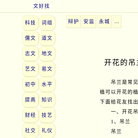
文好找
辩护
安监
永城
…
科技
词组
儒文
道文
志文
地文
开花的吊
艺文
易文
　　吊兰是常
初中
水平
植可以开花的
提高
知识
下面给花友找出
　　一、开花吊
财经
技艺
　　1、吊兰

社交
礼仪
　　吊兰
