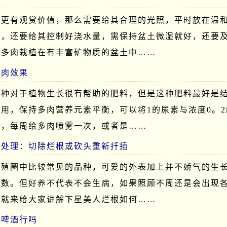
锦更有观赏价值，那么需要给其合理的光照，平时放在温
护，还要给其控制好浇水量，需保持盆土微湿就好，还要
将多肉栽植在有丰富矿物质的盆土中……
多肉效果
一种对于植物生长很有帮助的肥料，但是这种肥料最好是
用，保持多肉营养元素平衡，可以将1的尿素与浓度0。2
合，每周给多肉喷雾一次，或者是……
样处理：切除烂根或砍头重新扦插
养殖圈中比较常见的品种，可爱的外表加上并不娇气的生
无数。但好养不代表不会生病，如果照顾不周还是会出现
编就来给大家讲解下星美人烂根如何……
用啤酒行吗