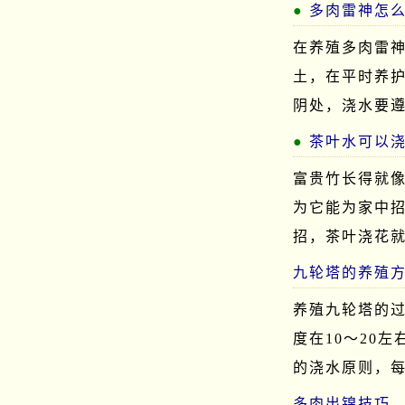
多肉雷神怎
在养殖多肉雷
土，在平时养
阴处，浇水要
茶叶水可以
富贵竹长得就
为它能为家中
招，茶叶浇花
九轮塔的养殖
养殖九轮塔的
度在10～20
的浇水原则，每
多肉出锦技巧