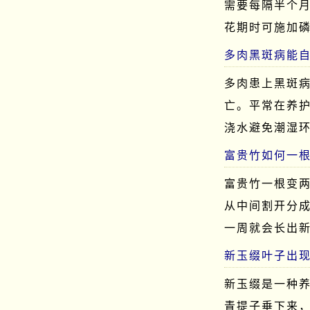
需要每隔半个
花期时可施加
多肉黑斑病能
多肉患上黑斑
亡。平常在养
浇水避免潮湿环
富贵竹如何一
富贵竹一根变
从中间割开分
一周就会长出
新玉缀叶子出现
新玉缀是一种
青提子垂下来