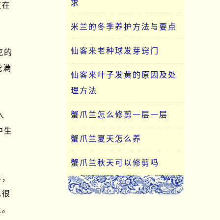
求
放在
米兰的冬季养护方法与要点
仙客来老种球发芽窍门
克的
能满
仙客来叶子发黄的原因及处
理方法
蟹爪兰怎么修剪一层一层
入
中生
蟹爪兰夏天怎么养
蟹爪兰秋天可以修剪吗
体，
也很
长。