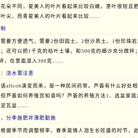
、花朵不同，星美人的叶片看起来比较白嫩，茎叶很短且
的叶尖，而青星美人的叶片看起来比较……
配制
需要方便透气，需要2份田园土、2份沙质土、1份珍珠岩
；还可以把1千克的枯叶土壤，和500克的细沙充分搅拌
碾碎，在里面混入300克……
法：浇水需注意
语allcoh演变而来，是一种民间药草。芦荟有什么好处
。但芦荟如何养殖您知道吗？芦荟的养殖方法1、选盆家庭
用泥瓦盆……
肥，分季施肥并薄肥勤施
要根据季节而调整频率，春季是情人泪生长旺盛的时节，