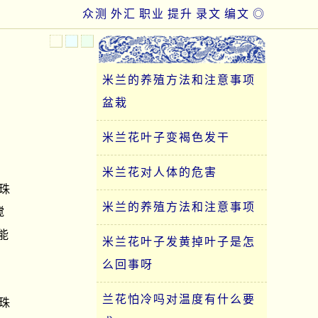
众测
外汇
职业
提升
录文
编文
◎
米兰的养殖方法和注意事项
盆栽
米兰花叶子变褐色发干
米兰花对人体的危害
珠
米兰的养殖方法和注意事项
搅
能
米兰花叶子发黄掉叶子是怎
么回事呀
兰花怕冷吗对温度有什么要
珠