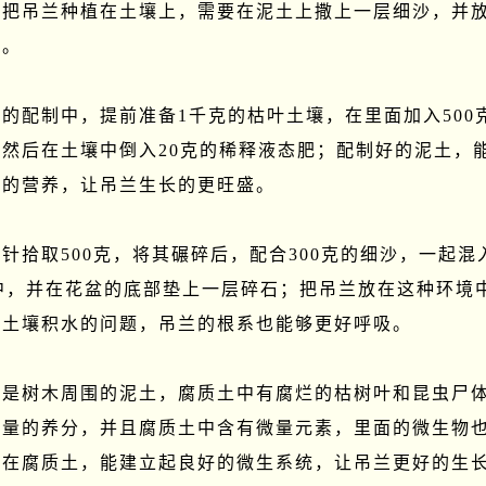
后把吊兰种植在土壤上，需要在泥土上撒上一层细沙，并
。

的配制中，提前准备1千克的枯叶土壤，在里面加入500
然后在土壤中倒入20克的稀释液态肥；配制好的泥土，
的营养，让吊兰生长的更旺盛。

针拾取500克，将其碾碎后，配合300克的细沙，一起混
土中，并在花盆的底部垫上一层碎石；把吊兰放在这种环境
土壤积水的问题，吊兰的根系也能够更好呼吸。

般是树木周围的泥土，腐质土中有腐烂的枯树叶和昆虫尸
大量的养分，并且腐质土中含有微量元素，里面的微生物
植在腐质土，能建立起良好的微生系统，让吊兰更好的生