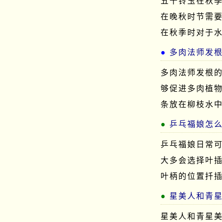
五十铃玉在秋
在晚秋时节需
在秋季时对于
多肉法师发
多肉法师发根
够促进多肉植
条放在柳枝水
乒乓福娘怎
乒乓福娘日常
大多会选择叶
叶柄的位置扦
星美人和青
星美人和青星