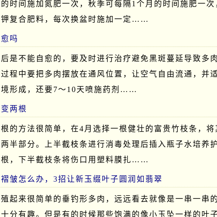
月的时间施加氮肥一次，秋季可每隔1个月的时间施肥一次
磷钾复合肥料，每次换盆时施加一定……
自愈吗
病后是不能自愈的，要及时进行治疗避免黑斑蔓延导致多
护过程中要把多肉摆放在通风位置，让空气自由流通，并
境形成，还要7～10天喷施药剂……
根变两根
两根的方法很简单，在4月选择一根健壮的富贵竹枝条，将
成两半部分。上半截枝条进行消毒处理后插入瓶子水培养
新根，下半截枝条将伤口用塑料膜扎……
褶皱怎么办，3招让新玉缀叶子圆润如翡翠
养殖起来很简单的垂钓形多肉，远远看去就像是一串一串
，十分有趣。但是有的时候那些饱满的像小玉坠一样的叶