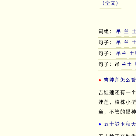
（全文）
词组：
吊
兰
句子：
吊
兰
句子：
吊兰
土
句子：吊
兰土
吉娃莲怎么
吉娃莲还有一
娃莲，植株小
道，不管的播
五十铃玉秋