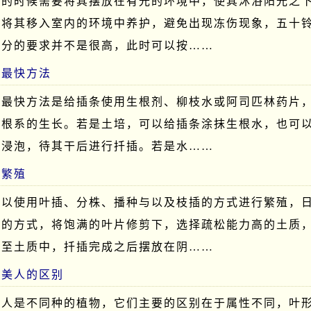
季的时候需要将其摆放在有光的环境中，使其沐浴阳光之
要将其移入室内的环境中养护，避免出现冻伤现象，五十
水分的要求并不是很高，此时可以按……
根最快方法
的最快方法是给插条使用生根剂、柳枝水或阿司匹林药片
物根系的生长。若是土培，可以给插条涂抹生根水，也可
中浸泡，待其干后进行扦插。若是水……
么繁殖
可以使用叶插、分株、播种与以及枝插的方式进行繁殖，
插的方式，将饱满的叶片修剪下，选择疏松能力高的土质
插至土质中，扦插完成之后摆放在阴……
星美人的区别
美人是不同种的植物，它们主要的区别在于属性不同，叶