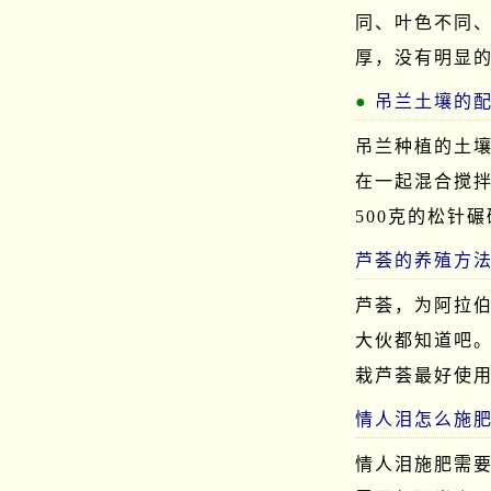
同、叶色不同
厚，没有明显
吊兰土壤的
吊兰种植的土壤
在一起混合搅拌
500克的松针
芦荟的养殖方
芦荟，为阿拉伯
大伙都知道吧
栽芦荟最好使
情人泪怎么施
情人泪施肥需