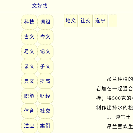
文好找
地文
社交
遂宁
…
科技
词组
古文
禅文
易文
记文
录文
子文
　　吊兰种植的
典文
提高
岩加在一起混合
职能
财经
拌；将500克
制作出排水的松
体育
社交
　　1、透气土

适应
案例
　　吊兰喜欢生