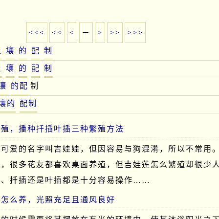
<<<
<<
<
－
>
>>
>>>
土
壤
的
配
制
土
壤
的
配
制
壤
的配
制
壤的
配制
繁殖，播种扦插叶插三种繁殖方法
个可爱的名字叫吉娃娃，但因容易与狗混淆，所以不常用
型，很多花友都喜欢桌面养殖，但吉娃莲怎么繁殖却很少
种、扦插还是叶插都是十分容易操作……
天怎么养，光照充足且通风良好