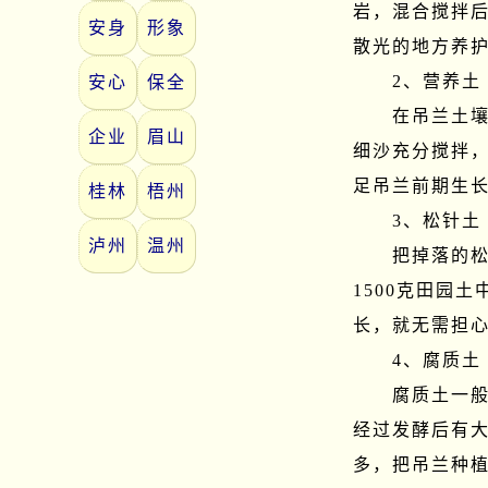
岩，混合搅拌
安身
形象
散光的地方养护
　　2、营养土

安心
保全
　　在吊兰土壤
企业
眉山
细沙充分搅拌，
足吊兰前期生长
桂林
梧州
　　3、松针土

泸州
温州
　　把掉落的松
1500克田园
长，就无需担心
　　4、腐质土

　　腐质土一
经过发酵后有
多，把吊兰种