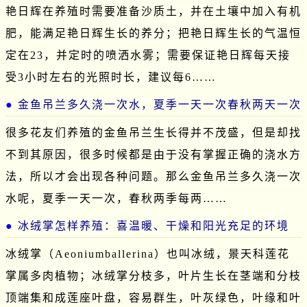
艳日辉在养殖时需要准备沙质土，并在土壤中加入有机
肥，能满足艳日辉生长的养分；把艳日辉生长的气温恒
定在23，并定时的喷洒水雾；需要保证艳日辉每天接
受3小时左右的光照时长，建议每6……
金鱼吊兰多久浇一次水，夏季一天一次春秋两天一次
很多花友们养殖的金鱼吊兰生长得并不茂盛，但是却找
不到其原因，很多时候都是由于没有掌握正确的浇水方
法，所以才会出现各种问题。那么金鱼吊兰多久浇一次
水呢，夏季一天一次，春秋两季每两……
冰绒掌怎样养殖：喜温暖、干燥和阳光充足的环境
冰绒掌（Aeoniumballerina）也叫冰绒，景天科莲花
掌属多肉植物；冰绒掌分枝多，叶片生长在茎端和分枝
顶端集和成莲座叶盘，容易群生，叶灰绿色，叶缘和叶