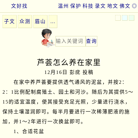
文好找
温州
保护
科技
录文
地文
佛文
◎
子文
众测
眉山
…
芦荟怎么养在家里
12月16日 彭疣 投稿
　　在家中养芦荟要提供透气通风的泥盆，并按2：
2：1比例配制腐殖土、园土和河沙。随后为其提供5～
15的适宜温度，使其接受充足光照，少量进行浇水，
保持土壤湿润即可。每半月要进行一次稀薄肥液的施
加，并1～2年进行一次换盆即可。

　　1、合适花盆
