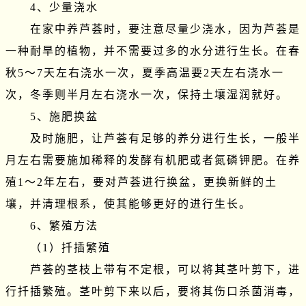
　　4、少量浇水

　　在家中养芦荟时，要注意尽量少浇水，因为芦荟是
一种耐旱的植物，并不需要过多的水分进行生长。在春
秋5～7天左右浇水一次，夏季高温要2天左右浇水一
次，冬季则半月左右浇水一次，保持土壤湿润就好。

　　5、施肥换盆

　　及时施肥，让芦荟有足够的养分进行生长，一般半
月左右需要施加稀释的发酵有机肥或者氮磷钾肥。在养
殖1～2年左右，要对芦荟进行换盆，更换新鲜的土
壤，并清理根系，使其能够更好的进行生长。

　　6、繁殖方法

　　（1）扦插繁殖

　　芦荟的茎枝上带有不定根，可以将其茎叶剪下，进
行扦插繁殖。茎叶剪下来以后，要将其伤口杀菌消毒，