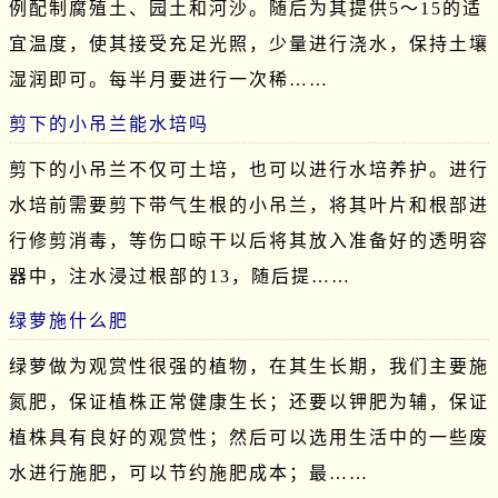
例配制腐殖土、园土和河沙。随后为其提供5～15的适
宜温度，使其接受充足光照，少量进行浇水，保持土壤
湿润即可。每半月要进行一次稀……
剪下的小吊兰能水培吗
剪下的小吊兰不仅可土培，也可以进行水培养护。进行
水培前需要剪下带气生根的小吊兰，将其叶片和根部进
行修剪消毒，等伤口晾干以后将其放入准备好的透明容
器中，注水浸过根部的13，随后提……
绿萝施什么肥
绿萝做为观赏性很强的植物，在其生长期，我们主要施
氮肥，保证植株正常健康生长；还要以钾肥为辅，保证
植株具有良好的观赏性；然后可以选用生活中的一些废
水进行施肥，可以节约施肥成本；最……