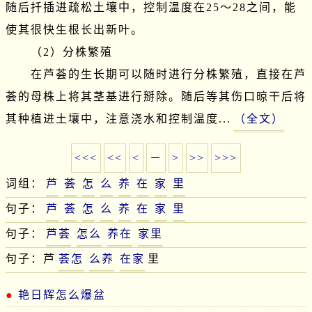
随后扦插进疏松土壤中，控制温度在25～28之间，能
使其很快生根长出新叶。

　　（2）分株繁殖

　　在芦荟的生长期可以随时进行分株繁殖，直接在芦
荟的母株上将其茎基进行掰除。随后等其伤口晾干后将
其种植进土壤中，注意浇水和控制温度...
（全文）
<<<
<<
<
－
>
>>
>>>
词组：
芦
荟
怎
么
养
在
家
里
句子：
芦
荟
怎
么
养
在
家
里
句子：
芦荟
怎么
养在
家里
句子：芦
荟怎
么养
在家
里
艳日辉怎么爆盆