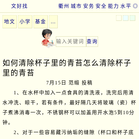
文好找
衢州
城市
安务
安全
能力
水平
◎
地文
小学
基金
…
如何清除杯子里的青苔怎么清除杯子
里的青苔
7月15日 范缎 投稿
　　1、在水杯中加入一点食具的清洗液，洗完后用清
水冲洗、晾干，若有条件，最好隔几天将玻璃（瓷）杯
子煮沸消毒一次，不锈钢杯可以加盖用开水泡5到10分
钟。

　　2、对于一些容易藏污纳垢的缝隙（杯口和杯子底