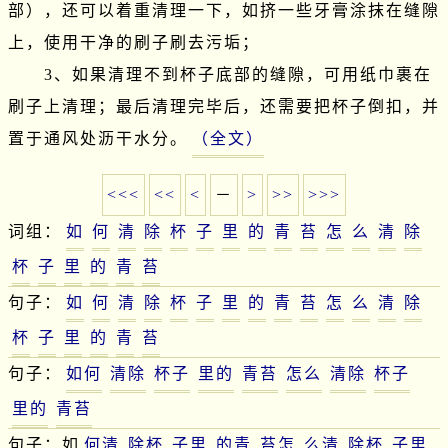
部），还可以着重清理一下，如挤一些牙膏涂抹在缝隙
上，使用干净的刷子刷去污垢；

　　3、如果清理不到杯子底部的缝隙，可用纸巾裹在
刷子上清理；最后清理完毕后，还需要把杯子倒扣，并
置于通风处沥干水分。
（全文）
<<<
<<
<
－
>
>>
>>>
词组：
如
何
清
除
杯
子
里
的
青
苔
怎
么
清
除
杯
子
里
的
青
苔
句子：
如
何
清
除
杯
子
里
的
青
苔
怎
么
清
除
杯
子
里
的
青
苔
句子：
如何
清除
杯子
里的
青苔
怎么
清除
杯子
里的
青苔
句子：如
何清
除杯
子里
的青
苔怎
么清
除杯
子里