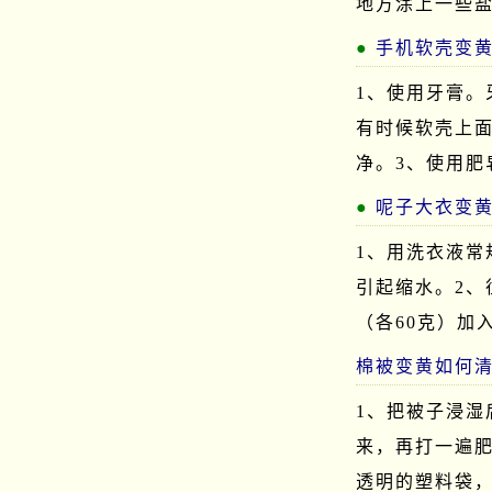
地方涂上一些
手机软壳变
1、使用牙膏。
有时候软壳上
净。3、使用肥
呢子大衣变
1、用洗衣液
引起缩水。2、
（各60克）加
棉被变黄如何
1、把被子浸
来，再打一遍
透明的塑料袋