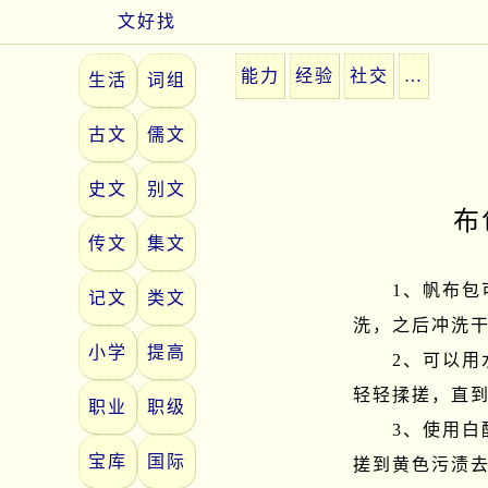
文好找
能力
经验
社交
…
生活
词组
古文
儒文
史文
别文
布
传文
集文
　　1、帆布
记文
类文
洗，之后冲洗干
小学
提高
　　2、可以
轻轻揉搓，直到
职业
职级
　　3、使用
宝库
国际
搓到黄色污渍去