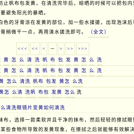
要防止帆布包发黄，在清洗完毕后，晾晒的时候可以把包内
要避免阳光的暴晒。

用白色的牙膏涂在发黄的部位，加一些水揉搓，出现泡沫后
牙膏稍微干一点，再用清水搓洗即可。
（全文）
<<<
<<
<
－
>
>>
>>>
变
黄
怎
么
清
洗
帆
布
包
发
黄
怎
么
洗
变
黄
怎
么
清
洗
帆
布
包
发
黄
怎
么
洗
黄
怎么
清洗
帆布
包发
黄怎
么洗
黄怎
么清
洗帆
布包
发黄
怎么
洗
怎么清洗眼镜片变黄如何清洗
的抹布，选择一款柔软并且干净的抹布，然后轻轻的擦拭眼
是某些食物所导致的发黄现象，在擦拭之后就能够有效解