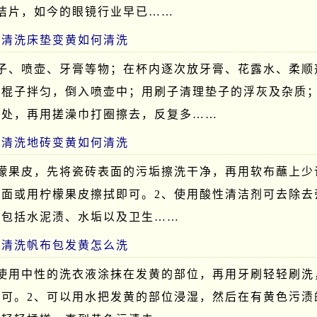
洁片，如今的眼镜行业早已……
么清洗床垫变黄如何清洗
杯子、喷壶、牙膏等物；在杯内逐次放牙膏、花露水、柔顺
用棍子拌匀，倒入喷壶中；用刷子清理垫子的浮灰及杂质
印处，再用搓澡巾打圈擦去，反复多……
么清洗地砖变黄如何清洗
柠檬果皮，先将瓷砖表面的污垢擦洗干净，再用软布蘸上少
表面或用柠檬果皮擦拭即可。2、使用酸性清洁剂可去除去
，包括水泥渍、水垢以及卫生……
么清洗帆布包发黄怎么洗
以使用中性的洗衣液涂抹在发黄的部位，再用牙刷轻轻刷洗
即可。2、可以用水把发黄的部位浸湿，然后在有黄色污渍