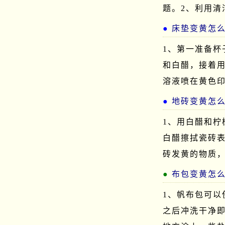
题。2、利用清
床垫变黄怎
1、第一准备
和白醋，接着
溶液喷在黄色
地砖变黄怎
1、用白醋和
白醋擦拭瓷砖
砖发黄的物质
布包变黄怎
1、帆布包可
之后冲洗干净