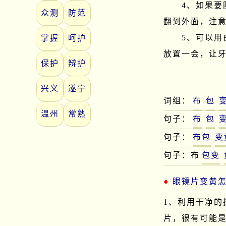
　　4、如果
众测
防范
翻到外面，注意
　　5、可以
掌握
呵护
放置一会，让
保护
辩护
兴义
遂宁
词组：
布
包
温州
常熟
句子：
布
包
句子：
布包
变
句子：布
包变
眼镜片变黄
1、利用干净
片，很有可能