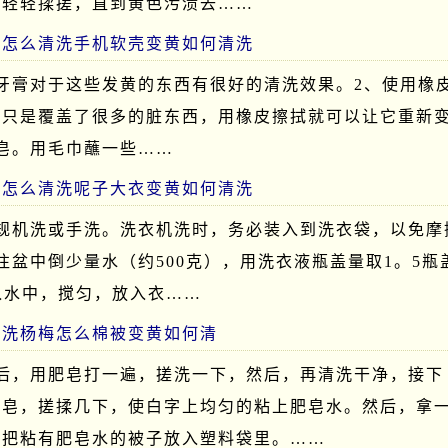
盐轻轻揉搓，直到黄色污渍去……
黄怎么清洗手机软壳变黄如何清洗
牙膏对于这些发黄的东西有很好的清洗效果。2、使用橡
面只是覆盖了很多的脏东西，用橡皮擦拭就可以让它重新
皂。用毛巾蘸一些……
黄怎么清洗呢子大衣变黄如何清洗
常规机洗或手洗。洗衣机洗时，务必装入到洗衣袋，以免摩
往盆中倒少量水（约500克），用洗衣液瓶盖量取1。5瓶
入水中，搅匀，放入衣……
清洗杨梅怎么棉被变黄如何清
湿后，用肥皂打一遍，搓洗一下，然后，再清洗干净，接下
肥皂，搓揉几下，使白字上均匀的粘上肥皂水。然后，拿
，把粘有肥皂水的被子放入塑料袋里。……