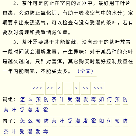
　　2、茶叶可是防止在室内的瓦器中，最好用干叶片
包裹，旁边防止氧化钙，有助于吸收空气中的水分；定
期要拿出来透透气，可以检查有没有受潮的茶叶，若有
要及时清理和换置储藏位置。

　　3、茶叶需要烘干才能储藏，没有炒干的茶叶放置
一段时间就会潮解发霉，产生异味；对于某品种的茶叶
是越久越向，只针对普洱，其它购买时最好控制数量在
一年内能喝完，不能买太多。
（全文）
<<<
<<
<
－
>
>>
>>>
词组：
怎
么
预
防
茶
叶
受
潮
发
霉
如
何
预
防
茶
叶
受
潮
发
霉
句子：
怎
么
预
防
茶
叶
受
潮
发
霉
如
何
预
防
茶
叶
受
潮
发
霉