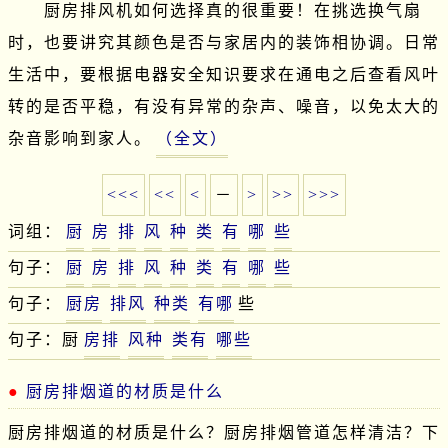
　　厨房排风机如何选择真的很重要！在挑选换气扇
时，也要讲究其颜色是否与家居内的装饰相协调。日常
生活中，要根据电器安全知识要求在通电之后查看风叶
转的是否平稳，有没有异常的杂声、噪音，以免太大的
杂音影响到家人。
（全文）
<<<
<<
<
－
>
>>
>>>
词组：
厨
房
排
风
种
类
有
哪
些
句子：
厨
房
排
风
种
类
有
哪
些
句子：
厨房
排风
种类
有哪
些
句子：厨
房排
风种
类有
哪些
厨房排烟道的材质是什么
厨房排烟道的材质是什么？厨房排烟管道怎样清洁？下