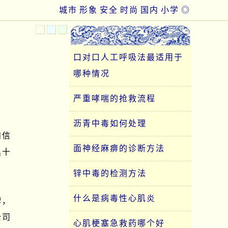
城市
形象
安全
时尚
国内
小学
◎
口对口人工呼吸法最适用于
哪种情况
严重哮喘的抢救流程
沥青中毒如何处理
和信
面神经麻痹的诊断方法
具十
锌中毒的检测方法
什么是病毒性心肌炎
牌，
公司
心肌梗塞急救药哪个好