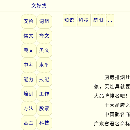
文好找
知识
科技
简阳
…
安检
词组
儒文
禅文
典文
类文
中考
水平
　　厨房排烟
能力
技能
赖，买灶具就
培训
工作
大品牌排名吧！
　　十大品牌之
方法
股票
　　中国驰名
基金
科技
广东省著名商