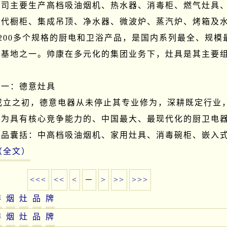
公司主要生产高档吸油烟机、热水器、消毒柜、燃气灶具
现代橱柜、集成吊顶、净水器、微波炉、蒸汽炉、烤箱及
1200多个规格的厨电和卫浴产品，是国内系列最全、规模
造基地之一。帅康在多元化的集团业务下，灶具是其主要
一：德意灶具

年成立之初，德意电器从未停止其专业修为，深耕既定行业
长为具有核心竞争能力的、中国最大、最现代化的厨卫电
产品囊括：中高档吸油烟机、家用灶具、消毒碗柜、嵌入
（全文）
<<<
<<
<
－
>
>>
>>>
排
烟
灶
品
牌
排
烟
灶
品
牌