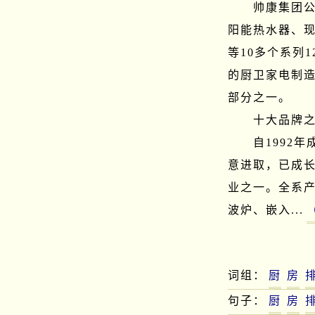
　　帅康集团
阳能热水器、
等10多个系列
的厨卫家电制
部分之一。

　　十大品牌之
　　自1992
意进取，已成
业之一。全系
波炉、嵌入...
词组：
厨
房
句子：
厨
房