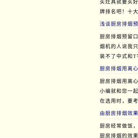
买灶具就要买
牌排名吧！十
浅谈厨房排烟
厨房排烟预留口
烟机的人说我
装不了中式和
厨房排烟用离
厨房排烟用离
小编就和您一
在选用时，要
由厨房排烟效
厨房经常做饭
厨房排烟的效