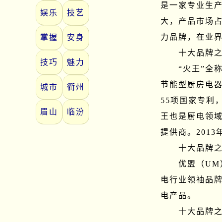
是一家专业生
娱乐
技艺
大，产品市场
力品牌，在业界
掌握
安身
　　十大品牌之
技巧
魅力
　　“火王”全
节能型厨房电器
城市
衢州
55项国家专利
眉山
临汾
王也是厨电领域
提供商。201
　　十大品牌之
　　优盟（UM
电行业领袖品
电产品。

　　十大品牌之