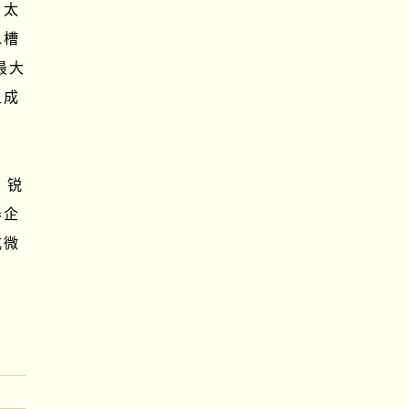
、太
水槽
最大
组成
，锐
器企
式微