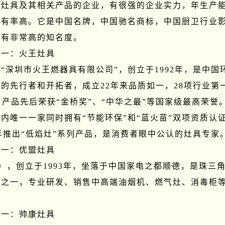
产灶具及其相关产品的企业，有很强的企业实力，年生产
占有率高。它是中国名牌，中国驰名商标，中国厨卫行业
有非常高的知名度。

一：火王灶具

称“深圳市火王燃器具有限公司”，创立于1992年，是中国
的先行者和开拓者，成立22年来品质如一，28项行业第
，产品先后荣获“金桥奖”、“中华之最”等国家级最高荣誉
内唯一一家同时拥有“节能环保”和“蓝火苗”双项资质认
3年推出“低焰灶”系列产品，是消费者眼中公认的灶具专家。
一：优盟灶具

），创立于1993年，坐落于中国家电之都顺德，是珠三
牌之一，专业研发、销售中高端油烟机、燃气灶、消毒柜
一：帅康灶具
