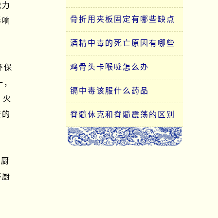
能力
骨折用夹板固定有哪些缺点
影响
酒精中毒的死亡原因有哪些
鸡骨头卡喉咙怎么办
环保
一，
镉中毒该服什么药品
。火
证的
脊髓休克和脊髓震荡的区别


角厨
等厨