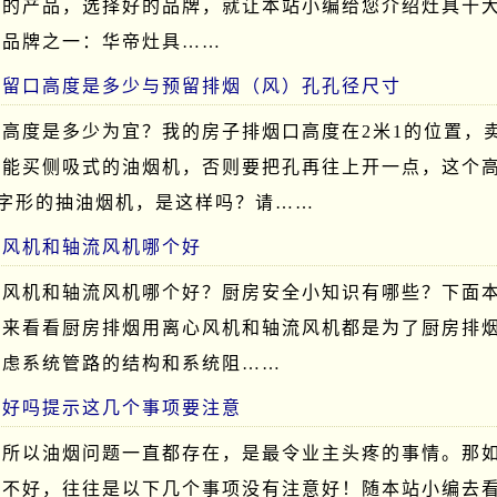
好的产品，选择好的品牌，就让本站小编给您介绍灶具十
大品牌之一：华帝灶具……
预留口高度是多少与预留排烟（风）孔孔径尺寸
高度是多少为宜？我的房子排烟口高度在2米1的位置，
只能买侧吸式的油烟机，否则要把孔再往上开一点，这个
T字形的抽油烟机，是这样吗？请……
心风机和轴流风机哪个好
心风机和轴流风机哪个好？厨房安全小知识有哪些？下面
起来看看厨房排烟用离心风机和轴流风机都是为了厨房排
考虑系统管路的结构和系统阻……
果好吗提示这几个事项要注意
，所以油烟问题一直都存在，是最令业主头疼的事情。那
果不好，往往是以下几个事项没有注意好！随本站小编去