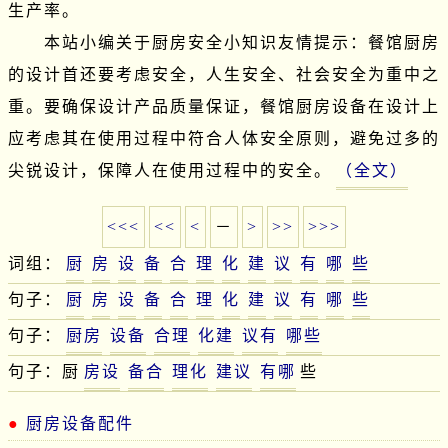
生产率。

　　本站小编关于厨房安全小知识友情提示：餐馆厨房
的设计首还要考虑安全，人生安全、社会安全为重中之
重。要确保设计产品质量保证，餐馆厨房设备在设计上
应考虑其在使用过程中符合人体安全原则，避免过多的
尖锐设计，保障人在使用过程中的安全。
（全文）
<<<
<<
<
－
>
>>
>>>
词组：
厨
房
设
备
合
理
化
建
议
有
哪
些
句子：
厨
房
设
备
合
理
化
建
议
有
哪
些
句子：
厨房
设备
合理
化建
议有
哪些
句子：厨
房设
备合
理化
建议
有哪
些
厨房设备配件